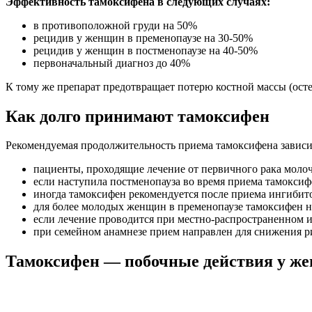
Эффективность тамоксифена в следующих случаях:
в противоположной груди на 50%
рецидив у женщин в пременопаузе на 30-50%
рецидив у женщин в постменопаузе на 40-50%
первоначальный диагноз до 40%
К тому же препарат предотвращает потерю костной массы (осте
Как долго принимают тамоксифен
Рекомендуемая продолжительность приема тамоксифена зависи
пациенты, проходящие лечение от первичного рака моло
если наступила постменопауза во время приема тамокси
иногда тамоксифен рекомендуется после приема ингибит
для более молодых женщин в пременопаузе тамоксифен н
если лечение проводится при местно-распространенном и
при семейном анамнезе прием направлен для снижения ри
Тамоксифен — побочные действия у ж