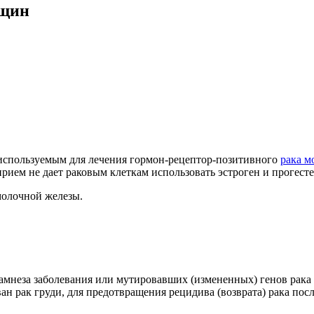
нщин
используемым для лечения гормон-рецептор-позитивного
рака м
ием не дает раковым клеткам использовать эстроген и прогесте
молочной железы.
намнеза заболевания или мутировавших (измененных) генов рак
 рак груди, для предотвращения рецидива (возврата) рака пос