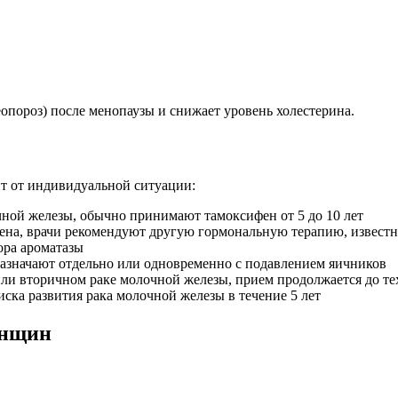
опороз) после менопаузы и снижает уровень холестерина.
т от индивидуальной ситуации:
чной железы, обычно принимают тамоксифен от 5 до 10 лет
фена, врачи рекомендуют другую гормональную терапию, извест
ора ароматазы
азначают отдельно или одновременно с подавлением яичников
ли вторичном раке молочной железы, прием продолжается до тех
ска развития рака молочной железы в течение 5 лет
енщин