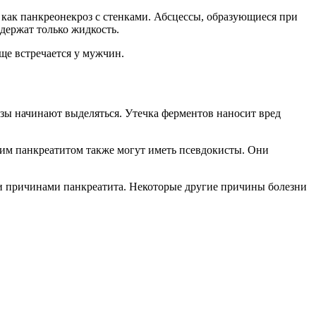
 как панкреонекроз с стенками. Абсцессы, образующиеся при
держат только жидкость.
ще встречается у мужчин.
ы начинают выделяться. Утечка ферментов наносит вред
ким панкреатитом также могут иметь псевдокисты. Они
и причинами панкреатита. Некоторые другие причины болезни