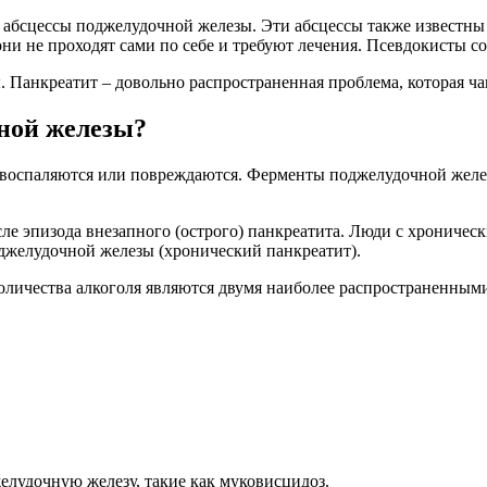
 абсцессы поджелудочной железы. Эти абсцессы также известны
и не проходят сами по себе и требуют лечения. Псевдокисты со
 Панкреатит – довольно распространенная проблема, которая ча
ной железы?
 воспаляются или повреждаются. Ферменты поджелудочной желез
е эпизода внезапного (острого) панкреатита. Люди с хроничес
джелудочной железы (хронический панкреатит).
оличества алкоголя являются двумя наиболее распространенным
елудочную железу, такие как муковисцидоз.