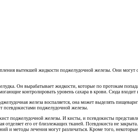
пления вытекшей жидкости поджелудочной железы. Они могут о
елудка. Он вырабатывает жидкости, которые по протокам попад
огающие контролировать уровень сахара в крови. Сюда входит 
оджелудочная железа воспаляется, она может выделять пищевар
ют псевдокистами поджелудочной железы.
ист поджелудочной железы. И кисты, и псевдокисты представля
ая отделяет его от близлежащих тканей. Псевдокиста не закрыта
ний и методы лечения могут различаться. Кроме того, некотор