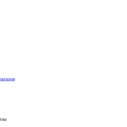
льтация
езы