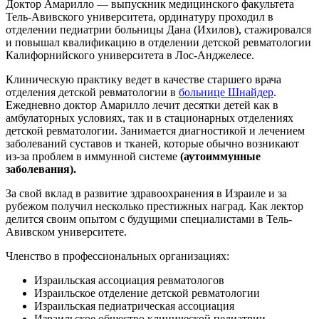
Доктор Амарилло — выпускник медицинского факультета
Тель-Авивского университета, ординатуру проходил в
отделении педиатрии больницы Дана (Ихилов), стажировался
и повышал квалификацию в отделении детской ревматологии
Калифорнийского университета в Лос-Анджелесе.
Клиническую практику ведет в качестве старшего врача
отделения детской ревматологии в
больнице Шнайдер
.
Ежедневно доктор Амарилло лечит десятки детей как в
амбулаторных условиях, так и в стационарных отделениях
детской ревматологии. Занимается диагностикой и лечением
заболеваний суставов и тканей, которые обычно возникают
из-за проблем в иммунной системе
(аутоиммунные
заболевания).
За свой вклад в развитие здравоохранения в Израиле и за
рубежом получил несколько престижных наград. Как лектор
делится своим опытом с будущими специалистами в Тель-
Авивском университете.
Членство в профессиональных организациях:
Израильская ассоциация ревматологов
Израильское отделение детской ревматологии
Израильская педиатрическая ассоциация
Израильское общество клинической педиатрии