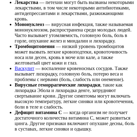
Лекарства
— петехии могут быть вызваны некоторыми
лекарствами, в том числе некоторыми антибиотиками,
антидепрессантами и лекарствами, разжижающими
кровь.
Мононуклеоз
— вирусная инфекция, также называемая
мононуклеозом, распространена среди молодых людей.
Часто вызывает утомляемость, головную боль, боль в
горле, опухание желез и миндалин и лихорадку.
Тромбоцитопения
— низкий уровень тромбоцитов
может вызвать легкие кровоподтеки, кровоточивость
носа или десен, кровь в моче или кале, а также
желтоватый цвет кожи и глаз.
Васкулит
— воспаление кровеносных сосудов. Также
вызывает лихорадку, головную боль, потерю веса и
проблемы с нервами (боль, слабость или онемение).
Вирусные геморрагические лихорадки
, такие как
лихорадка Эбола и лихорадка денге, затрудняют
свертывание крови. Другие симптомы могут включать
высокую температуру, легкие синяки или кровотечения,
боли в теле и слабость.
Дефицит витамина С
— когда организм не получает
достаточного количества витамина С, может развиться
цинга. Другие признаки включают опухшие десны, боль
в суставах, легкие синяки и одышку.