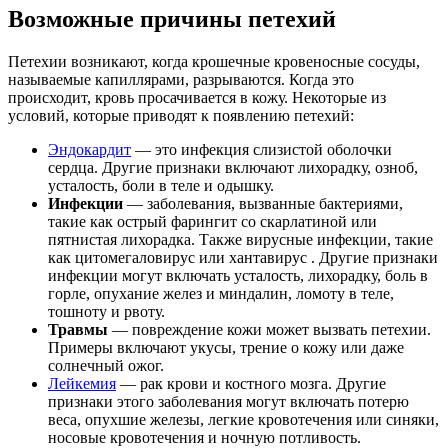
Возможные причины петехий
Петехии возникают, когда крошечные кровеносные сосуды,
называемые капиллярами, разрываются. Когда это
происходит, кровь просачивается в кожу. Некоторые из
условий, которые приводят к появлению петехий:
Эндокардит
— это инфекция слизистой оболочки
сердца. Другие признаки включают лихорадку, озноб,
усталость, боли в теле и одышку.
Инфекции
— заболевания, вызванные бактериями,
такие как острый фарингит со скарлатиной или
пятнистая лихорадка. Также вирусные инфекции, такие
как цитомегаловирус или хантавирус . Другие признаки
инфекции могут включать усталость, лихорадку, боль в
горле, опухание желез и миндалин, ломоту в теле,
тошноту и рвоту.
Травмы
— повреждение кожи может вызвать петехии.
Примеры включают укусы, трение о кожу или даже
солнечный ожог.
Лейкемия
— рак крови и костного мозга. Другие
признаки этого заболевания могут включать потерю
веса, опухшие железы, легкие кровотечения или синяки,
носовые кровотечения и ночную потливость.