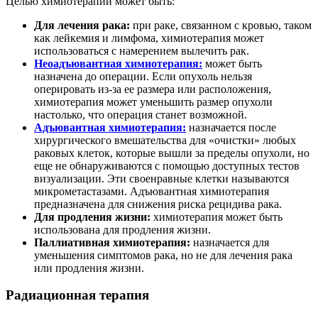
Целью химиотерапии может быть:
Для лечения рака:
при раке, связанном с кровью, таком
как лейкемия и лимфома, химиотерапия может
использоваться с намерением вылечить рак.
Неоадъювантная химиотерапия:
может быть
назначена до операции. Если опухоль нельзя
оперировать из-за ее размера или расположения,
химиотерапия может уменьшить размер опухоли
настолько, что операция станет возможной.
Адъювантная химиотерапия:
назначается после
хирургического вмешательства для «очистки» любых
раковых клеток, которые вышли за пределы опухоли, но
еще не обнаруживаются с помощью доступных тестов
визуализации. Эти своенравные клетки называются
микрометастазами. Адъювантная химиотерапия
предназначена для снижения риска рецидива рака.
Для продления жизни:
химиотерапия может быть
использована для продления жизни.
Паллиативная химиотерапия:
назначается для
уменьшения симптомов рака, но не для лечения рака
или продления жизни.
Радиационная терапия