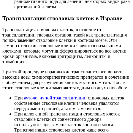
радиоактивного йода для лечения некоторых видов рака
щитовидной железы.
Трансплантация стволовых клеток в Израиле
Трансплантация стволовых клеток, в отличие от
трансплантации твердых органов, такой как трансплантация
почки, заменяет стволовые клетки в костном мозге. Эти
гемопоэтические стволовые клетки являются начальными
клетками, которые могут дифференцироваться во все клетки
крови организма, включая эритроциты, лейкоциты и
тромбоциты.
При этой процедуре израильские трансплантологи вводят
высокие дозы химиотерапевтических препаратов в сочетании
с облучением для разрушения клеток костного мозга. После
этого стволовые клетки заменяются одним из двух способов:
При
аутологичной трансплантации
стволовых клеток
собственные стволовые клетки человека удаляются
перед химиотерапией, а затем заменяются.
При аллогенной трансплантации стволовых клеток
стволовые клетки от совместимого донора
используются для замены клеток костного мозга.
Трансплантация стволовых клеток чаще всего