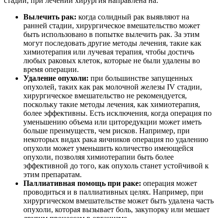
стадии, при лечении хирургия направлена на:
Вылечить рак:
когда солидный рак выявляют на
ранней стадии, хирургическое вмешательство может
быть использовано в попытке вылечить рак. За этим
могут последовать другие методы лечения, такие как
химиотерапия или лучевая терапия, чтобы достичь
любых раковых клеток, которые не были удалены во
время операции.
Удаление опухоли:
при большинстве запущенных
опухолей, таких как рак молочной железы IV стадии,
хирургическое вмешательство не рекомендуется,
поскольку такие методы лечения, как химиотерапия,
более эффективны. Есть исключения, когда операция по
уменьшению объема или циторедукции может иметь
больше преимуществ, чем рисков. Например, при
некоторых видах рака яичников операция по удалению
опухоли может уменьшить количество имеющейся
опухоли, позволяя химиотерапии быть более
эффективной до того, как опухоль станет устойчивой к
этим препаратам.
Паллиативная помощь при раке:
операция может
проводиться и в паллиативных целях. Например, при
хирургическом вмешательстве может быть удалена часть
опухоли, которая вызывает боль, закупорку или мешает