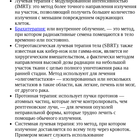
Лучевая терапия с модулированной интенсивностью
(IMRT): это метод более точного направления излучения
на участок, позволяющий получить большее количество
излучения с меньшим повреждением окружающих
клеток.
Брахитерапия:
или внутреннее облучение, — это метод,
при котором радиоактивные семена помещаются в тело
временно или постоянно.
Стереотаксическая лучевая терапия тела (SBRT): также
известная как кибер-нож или гамма-нож, является не
хирургическим вмешательством, а фактически методом
направления высокой дозы радиации на небольшой
участок ткани с целью полного уничтожения рака на
ранней стадии. Метод используют для лечения
«олигометастазов» — изолированных или нескольких
метастазов в такие области, как легкие, печень или мозг,
от другого рака.
Протонная терапия: использует пучки протонов —
атомных частиц, которые легче контролировать, чем
рентгеновские лучи, — для лечения опухолей
неправильной формы, которые трудно лечить с
помощью обычного излучения.
Системная лучевая терапия: это метод, при котором
излучение доставляется по всему телу через кровоток.
Примером может служить использование