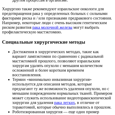
другим процессам в организме.
Хирургию также рекомендуют израильские онкологи для
предотвращения рака у определенных больных с сильными
факторами риска и / или признаками предракового состояния.
Например, некоторые люди с очень высоким генетическим
риском развития
рака молочной железы
могут выбрать
профилактическую мастэктомию.
Специальные хирургические методы
Достижения в хирургических методах, такие как
вариант лампэктомии по сравнению с радикальной
мастэктомией прошлого, позволяют израильским
хирургам удалять опухоли с меньшим количеством
осложнений и более коротким временем
восстановления.
Термин «минимально инвазивная хирургия»
используется для описания методов, которые
предлагают ту же возможность удаления опухоли, но с
меньшим повреждением нормальных тканей. Примером
может служить использование видеоторакоскопической
хирургии для удаления
рака легких
, в отличие от
торакотомий, которые обычно выполнялись в прошлом.
Роботизированная хирургия — еще один пример