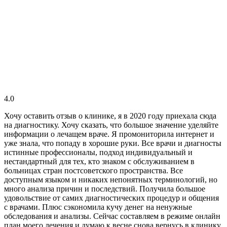
4.0
Хочу оставить отзыв о клинике, я в 2020 году приехала сюда
на диагностику. Хочу сказать, что большое значение уделяйте
информации о лечащем враче. Я промониторила интернет и
уже знала, что попаду в хорошие руки. Все врачи и диагносты
истинные профессионалы, подход индивидуальный и
нестандартный для тех, кто знаком с обслуживанием в
больницах стран постсоветского пространства. Все
доступным языком и никаких непонятных терминологий, но
много анализа причин и последствий. Получила большое
удовольствие от самих диагностических процедур и общения
с врачами. Плюс сэкономила кучу денег на ненужные
обследования и анализы. Сейчас составляем в режиме онлайн
план моего лечения и думаю к весне снова вернусь в клинику.