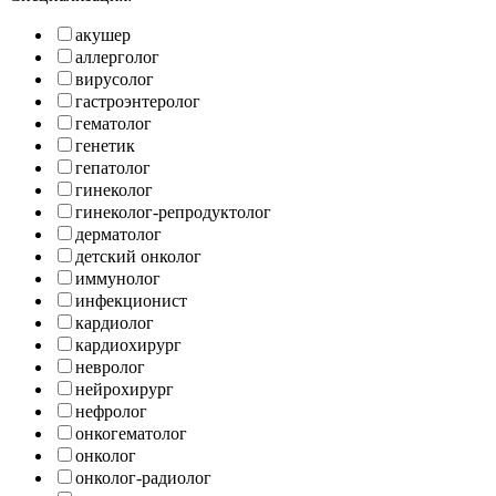
акушер
аллерголог
вирусолог
гастроэнтеролог
гематолог
генетик
гепатолог
гинеколог
гинеколог-репродуктолог
дерматолог
детский онколог
иммунолог
инфекционист
кардиолог
кардиохирург
невролог
нейрохирург
нефролог
онкогематолог
онколог
онколог-радиолог