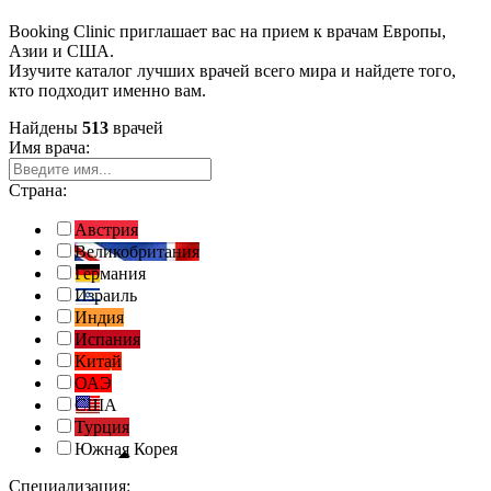
Booking Clinic приглашает вас на прием к врачам Европы,
Азии и США.
Изучите каталог лучших врачей всего мира и найдете того,
кто подходит именно вам.
Найдены
513
врачей
Имя врача:
Страна:
Австрия
Великобритания
Германия
Израиль
Индия
Испания
Китай
ОАЭ
США
Турция
Южная Корея
Специализация: