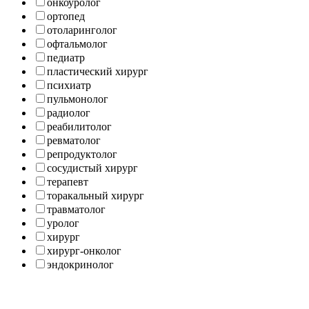
онкоуролог
ортопед
отоларинголог
офтальмолог
педиатр
пластический хирург
психиатр
пульмонолог
радиолог
реабилитолог
ревматолог
репродуктолог
сосудистый хирург
терапевт
торакальный хирург
травматолог
уролог
хирург
хирург-онколог
эндокринолог