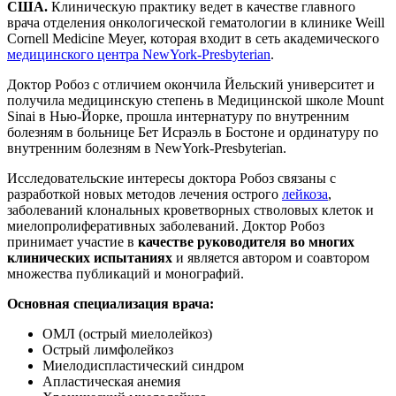
США.
Клиническую практику ведет в качестве главного
врача отделения онкологической гематологии в клинике Weill
Cornell Medicine Meyer, которая входит в сеть академического
медицинского центра NewYork-Presbyterian
.
Доктор Робоз с отличием окончила Йельский университет и
получила медицинскую степень в Медицинской школе Mount
Sinai в Нью-Йорке, прошла интернатуру по внутренним
болезням в больнице Бет Исраэль в Бостоне и ординатуру по
внутренним болезням в NewYork-Presbyterian.
Исследовательские интересы доктора Робоз связаны с
разработкой новых методов лечения острого
лейкоза
,
заболеваний клональных кроветворных стволовых клеток и
миелопролиферативных заболеваний. Доктор Робоз
принимает участие в
качестве руководителя во многих
клинических испытаниях
и является автором и соавтором
множества публикаций и монографий.
Основная специализация врача:
ОМЛ (острый миелолейкоз)
Острый лимфолейкоз
Миелодиспластический синдром
Апластическая анемия