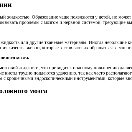
ании
й жидкостью. Образование чаще появляются у детей, но может б
вызывать проблемы с мозгом и нервной системой, требующие вм
жидкость или другие тканевые материалы. Иногда небольшие кис
ия качества жизни, которые заставляют их обращаться за мнен
овного мозга.
озговой жидкости, что приводит к опасному повышению давлен
 кисты трудно поддаются удалению, так как часто располагаются
 с крошечными эндоскопическими инструментами, которые вводя
оловного мозга