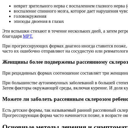
неврит зрительного нерва с воспалением глазного нерва 
воспаление спинного мозга, которое дает нарушения чув
головокружения
эпизоды двоения в глазах
Эти вспышки стихают в течение нескольких дней, а затем регр
благодаря
МРТ.
При прогрессирующих формах диагноз иногда ставится позже, п
часто их ошибочно отправляют на сосудистую или ревматологич
Женщины более подвержены рассеянному склеро
При рецидивных формах соотношение составляет три женщины
При большинстве аутоиммунных заболеваний в большей степени
Затем факторы окружающей среды, включая курение. И доля к
Можете ли заболеть рассеянным склерозом ребен
Есть детские формы, так называемый ранний рассеянный склероз
Прогрессирующая форма часто начинается позже, в возрасте око
Основные методы лечения и симптома