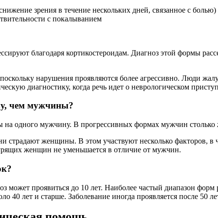
(снижение зрения в течение нескольких дней, связанное с болью)
ствительности с покалыванием
ессируют благодаря кортикостероидам. Диагноз этой формы рассея
оскольку нарушения проявляются более агрессивно. Люди жалуют
ескую диагностику, когда речь идет о неврологическом приступ
зу, чем мужчины?
 на одного мужчину. В прогрессивных формах мужчин столько 
 страдают женщины. В этом участвуют несколько факторов, в ч
урящих женщин не уменьшается в отличие от мужчин.
ок?
 может проявиться до 10 лет. Наиболее частый диапазон форм рец
ло 40 лет и старше. Заболевание иногда проявляется после 50 ле
тическая помощь