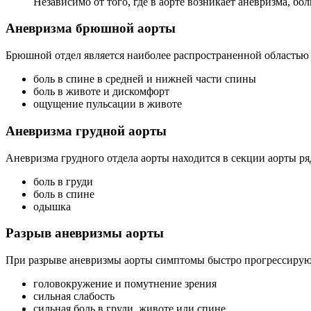
Независимо от того, где в аорте возникает аневризма, бол
Аневризма брюшной аорты
Брюшной отдел является наиболее распространенной областью
боль в спине в средней и нижней части спины
боль в животе и дискомфорт
ощущение пульсации в животе
Аневризма грудной аорты
Аневризма грудного отдела аорты находится в секции аорты ря
боль в груди
боль в спине
одышка
Разрыв аневризмы аорты
При разрыве аневризмы аорты симптомы быстро прогрессирую
головокружение и помутнение зрения
сильная слабость
сильная боль в груди, животе или спине