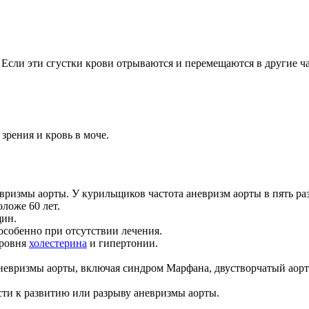
Если эти сгустки крови отрываются и перемещаются в другие ча
зрения и кровь в моче.
вризмы аорты. У курильщиков частота аневризм аорты в пять ра
ложе 60 лет.
щин.
особенно при отсутствии лечения.
уровня
холестерина
и гипертонии.
невризмы аорты, включая синдром Марфана, двустворчатый аор
сти к развитию или разрыву аневризмы аорты.