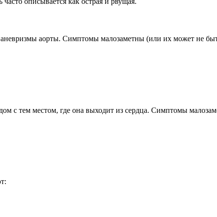
ь часто описывается как острая и рвущая.
 аневризмы аорты. Симптомы малозаметны (или их может не быт
дом с тем местом, где она выходит из сердца. Симптомы малозам
т: