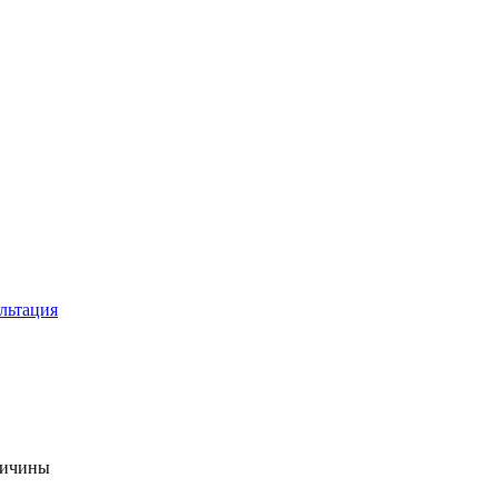
льтация
ричины