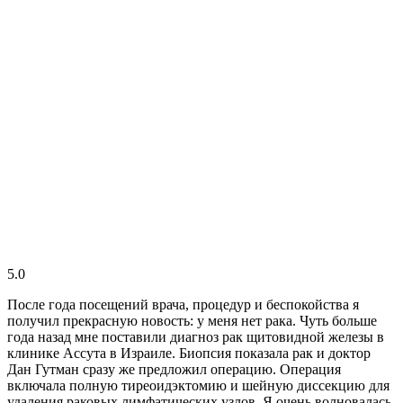
5.0
После года посещений врача, процедур и беспокойства я
получил прекрасную новость: у меня нет рака. Чуть больше
года назад мне поставили диагноз рак щитовидной железы в
клинике Ассута в Израиле. Биопсия показала рак и доктор
Дан Гутман сразу же предложил операцию. Операция
включала полную тиреоидэктомию и шейную диссекцию для
удаления раковых лимфатических узлов. Я очень волновалась