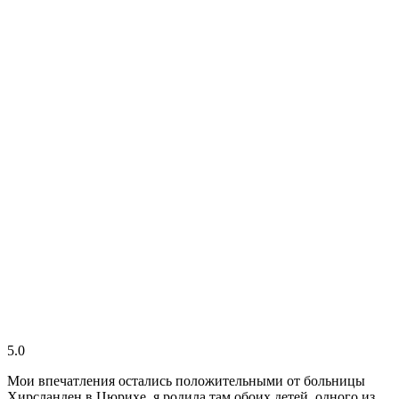
5.0
Мои впечатления остались положительными от больницы
Хирсланден в Цюрихе, я родила там обоих детей, одного из