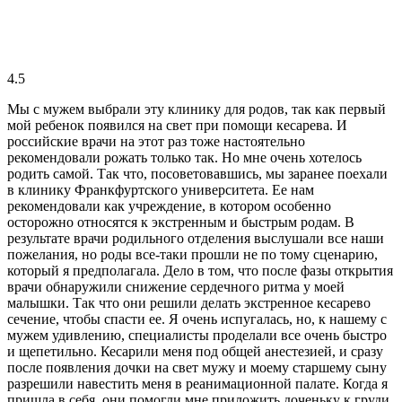
4.5
Мы с мужем выбрали эту клинику для родов, так как первый
мой ребенок появился на свет при помощи кесарева. И
российские врачи на этот раз тоже настоятельно
рекомендовали рожать только так. Но мне очень хотелось
родить самой. Так что, посоветовавшись, мы заранее поехали
в клинику Франкфуртского университета. Ее нам
рекомендовали как учреждение, в котором особенно
осторожно относятся к экстренным и быстрым родам. В
результате врачи родильного отделения выслушали все наши
пожелания, но роды все-таки прошли не по тому сценарию,
который я предполагала. Дело в том, что после фазы открытия
врачи обнаружили снижение сердечного ритма у моей
малышки. Так что они решили делать экстренное кесарево
сечение, чтобы спасти ее. Я очень испугалась, но, к нашему с
мужем удивлению, специалисты проделали все очень быстро
и щепетильно. Кесарили меня под общей анестезией, и сразу
после появления дочки на свет мужу и моему старшему сыну
разрешили навестить меня в реанимационной палате. Когда я
пришла в себя, они помогли мне приложить доченьку к груди.