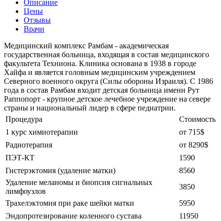
Описание
Цены
Отзывы
Врачи
Медицинский комплекс Рамбам - академическая
государственная больница, входящая в состав медицинского
факультета Техниона. Клиника основана в 1938 в городе
Хайфа и является головным медицинским учреждением
Северного военного округа (Силы обороны Израиля). С 1986
года в состав Рамбам входит детская больница имени Рут
Раппопорт - крупное детское лечебное учреждение на севере
страны и национальный лидер в сфере педиатрии.
Процедура
Стоимость
1 курс химиотерапии
от 715$
Радиотерапия
от 8290$
ПЭТ-КТ
1590
Гистерэктомия (удаление матки)
8560
Удаление меланомы и биопсия сигнальных
3850
лимфоузлов
Трахелэктомия при раке шейки матки
5950
Эндопротезирование коленного сустава
11950