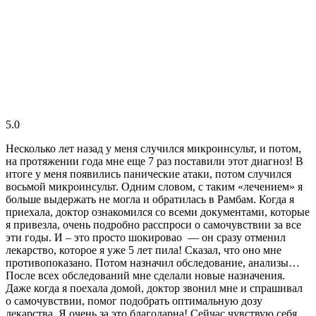
5.0
Несколько лет назад у меня случился микроинсульт, и потом,
на протяжении года мне еще 7 раз поставили этот диагноз! В
итоге у меня появились панические атаки, потом случился
восьмой микроинсульт. Одним словом, с таким «лечением» я
больше выдержать не могла и обратилась в Рамбам. Когда я
приехала, доктор ознакомился со всеми документами, которые
я привезла, очень подробно расспроси о самочувствии за все
эти годы. И – это просто шокировао — он сразу отменил
лекарство, которое я уже 5 лет пила! Сказал, что оно мне
противопоказано. Потом назначил обследование, анализы…
После всех обследований мне сделали новые назначения.
Даже когда я поехала домой, доктор звонил мне и спрашивал
о самочувствии, помог подобрать оптимальную дозу
лекарства. Я очень за это благодарна! Сейчас чувствую себя