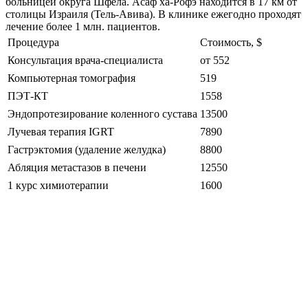
больницей округа Шфела. Асаф ха-Рофэ находится в 17 км от
столицы Израиля (Тель-Авива). В клинике ежегодно проходят
лечение более 1 млн. пациентов.
Процедура
Стоимость, $
Консультация врача-специалиста
от 552
Компьютерная томография
519
ПЭТ-КТ
1558
Эндопротезирование коленного сустава
13500
Лучевая терапия IGRT
7890
Гастрэктомия (удаление желудка)
8800
Абляция метастазов в печени
12550
1 курс химиотерапии
1600