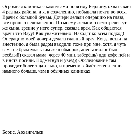
Огромная клиника с кампусами по всему Берлину, охватывает
4 разных района, и я, к сожалению, побывала почти во всех.
Врачи с большой буквы. Дочери делали операцию на глаза,
все прошло великолепно. По моему желанию осмотрели тут
же сына, зрение у него супер, сказала врач. Как общаются
врачи это Вауу! Как уважительно! Находят ко всем подход!
Операцию моей дочери делала главный врач. Когда везли на
анестезию, я была рядом вводили тоже при мне, хотя, я чуть
сама не брякнулась там же в обморок, анестазиолог был
весёлый) сказал мама, через 40 мин, заберёшь) иди кофе пей и
в инста посиди. Подмегнул и увёз))) Обследование там
проходит более тщательно, и времени займёт естественно
намного больше, чем в обычных клиниках.
Борис, Архангельск