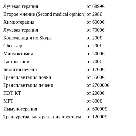
Лучевая терапия
от 6899€
Второе мнение (Second medical opinion)
от 298€
Химиотерапия
от 6000€
Лучевая терапия
от 7000€
Консультация по Skype
от 290€
Check-up
от 290€
Миомэктомия
от 5000€
Гастроскопия
от 700€
Биопсия печени
от 1700€
Трансплантация почки
от 5500€
Трансплантация печени
от 270000€
ПЭТ КТ
от 2000€
МРТ
от 800€
Иммунотерапия
от 60000€
Трансуретральная резекция простаты
от 12000€