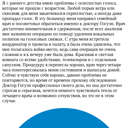
Я с раннего детства имею проблемы с осиплостью голоса,
которые не прошли с возрастом. Любой порыв ветра или
сквозняк для меня заканчивался охриплостью, а иногда даже
пропадал голос. В эту больницу меня направил семейный
врач и посоветовал обратиться именно к доктору Гогуэн. Врач
достаточно внимательная и сдержанная, после всех анализов
мне назначили операцию по поводу удаления вокальных
полипов на голосовых связках. С утра меня встретила
координатор и провела в палату, я была очень удивлена, что
мне полагалось койко-место, ведь сама операция не очень
сложная и я к вечеру уже была дома. Красивая и светлая
комната со всеми удобствами, телевизором и с отдельным
санузлом. Процедуру я перенесла хорошо, врач через четыре
часа поинтересовалась моим состоянием и выписала домой.
Сейчас я чувствую себя хорошо, давние проблемы не
повторяются, но время от времени прохожу обследование.
Доктор Гогуэн профессионал своего дела, но она достаточно
строгая и серьезная, хочется немного чувствовать тепла от
лечащего врача и возможно сочувствия, но это не в этом
случае.