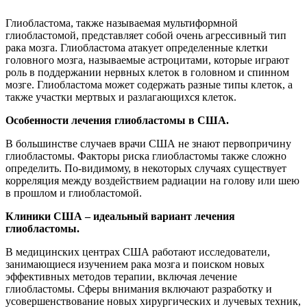
Глиобластома, также называемая мультиформной
глиобластомой, представляет собой очень агрессивный тип
рака мозга. Глиобластома атакует определенные клетки
головного мозга, называемые астроцитами, которые играют
роль в поддержании нервных клеток в головном и спинном
мозге. Глиобластома может содержать разные типы клеток, а
также участки мертвых и разлагающихся клеток.
Особенности лечения глиобластомы в США.
В большинстве случаев врачи США не знают первопричину
глиобластомы. Факторы риска глиобластомы также сложно
определить. По-видимому, в некоторых случаях существует
корреляция между воздействием радиации на голову или шею
в прошлом и глиобластомой.
Клиники США – идеальный вариант лечения
глиобластомы.
В медицинских центрах США работают исследователи,
занимающиеся изучением рака мозга и поиском новых
эффективных методов терапии, включая лечение
глиобластомы. Сферы внимания включают разработку и
усовершенствование новых хирургических и лучевых техник,