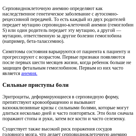
Серповидноклеточную анемию определяют как
наследственное генетическое заболевание с аутосомно-
рецессивной передачей. То есть каждый из двух родителей
передает мутацию серповидно-клеточной анемии (гемоглобин
S) или один родитель передает эту мутацию, а другой —
мутацию, ответственную за другие болезни гемоглобина
(например, бета-талассемию).
Симптомы состояния варьируются от пациента к пациенту и
прогрессируют с возрастом. Первые признаки появляются
после первых шести месяцев жизни, когда ребенок больше не
защищен фетальным гемоглобином. Первым из них часто
является
анемия.
Сильные приступы боли
Эритроциты, деформирующиеся в серповидную форму,
препятствуют кровообращению и вызывают
вазоокклюзивные кризы с сильными болями, которые могут
длиться несколько дней и часто повторяться. Эти боли сначала
поражают стопы и руки, затем все кости и часто селезенку.
Существует также высокий риск поражения сосудов
головного мозга, что делает серповидноклеточную анемию