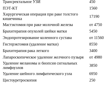
Трансректальное УЗИ
450
ПЭТ-КТ
1560
Хирургическая операция при раке толстого
17190
кишечника
Мастэктомия при раке молочной железы
от 4750
Брахитерапия опухолей шейки матки
5450
Эндопротезирование коленного сустава
от 11560
Гистерэктомия (удаление матки)
8550
Брахитерапия рака легкого
3400
Лапароскопическое удаление желчного пузыря
от 4980
Удаление меланомы и биопсия сигнальных
3850
лимфоузлов
Удаление шейного лимфатического узла
6950
Цистоуретроскопия
250