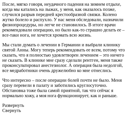
После, мягко говоря, неудачного падения на зимнем отдыхе,
когда мы катались на лыжах, у меня, как оказалось позже,
случился разрыв передней крестообразной связки. Колено
жутко болело и распухло. У нас меня обследовали, назначили
физиопроцедуры, но легче не становилось. В итоге врачи
рекомендовали операцию, но было как-то страшно делать ее –
все-таки нога, не хочется хромать всю жизнь.
Мы стали думать о лечении в Германии и выбрали клинику
святой Анны. Могу теперь рекомендовать ее всем, потому что
сказать, что я полностью удовлетворен лечением – это ничего
не сказать. В клинике мне сразу сделали рентген, меня также
проконсультировал анестезиолог. А операция была недолгой,
все медработники очень дружелюбно ко мне отнеслись.
Что интересно – после операции болей почти не было. Меня
сразу перевели в палату и заботились круглосуточно.
Обстановка тоже была самой приятной, так что сейчас я
нормально хожу, а моя нога функционирует, как и раньше.
Развернуть
Свернуть