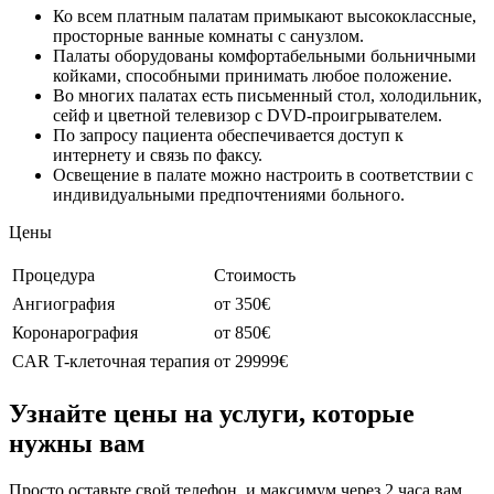
Ко всем платным палатам примыкают высококлассные,
просторные ванные комнаты с санузлом.
Палаты оборудованы комфортабельными больничными
койками, способными принимать любое положение.
Во многих палатах есть письменный стол, холодильник,
сейф и цветной телевизор с DVD-проигрывателем.
По запросу пациента обеспечивается доступ к
интернету и связь по факсу.
Освещение в палате можно настроить в соответствии с
индивидуальными предпочтениями больного.
Цены
Процедура
Стоимость
Ангиография
от 350€
Коронарография
от 850€
CAR T-клеточная терапия
от 29999€
Узнайте цены на услуги, которые
нужны вам
Просто оставьте свой телефон, и максимум через 2 часа вам