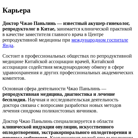
Карьера
Доктор Чжао Паньлинь — известный акушер-гинеколог,
репродуктолог в Китае,
занимается клинической практикой
в качестве заместителя главного врача в Центре
репродуктивной медицины при
международном госпитале
Янда
.
Состоит в профессиональных обществах по репродуктивной
медицине Китайской ассоциации врачей, Китайской
ассоциации содействия международному обмену в сфере
здравоохранения и других профессиональных академических
комитетов.
Основная сфера деятельности Чжао Паньлинь —
репродуктивная медицина, диагностика и лечение
бесплодия.
Научная и исследовательская деятельность
доктора связана с вопросами разработки новых методов
лечения синдрома поликистозных яичников.
Доктор Чжао Паньлинь специализируется в области
клинической индукции овуляции, искусственного
оплодотворения, экстракорпорального оплодотворения и
переноса эмбрионов.
Координирует врачей при выполнении