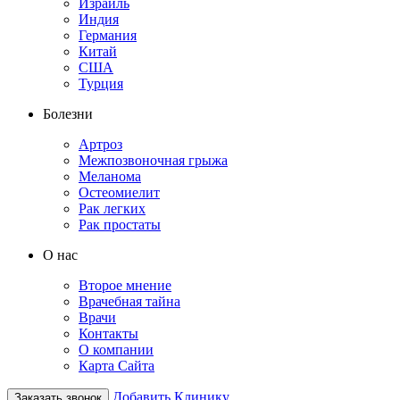
Израиль
Индия
Германия
Китай
США
Турция
Болезни
Артроз
Межпозвоночная грыжа
Меланома
Остеомиелит
Рак легких
Рак простаты
О нас
Второе мнение
Врачебная тайна
Врачи
Контакты
О компании
Карта Сайта
Добавить Клинику
Заказать звонок