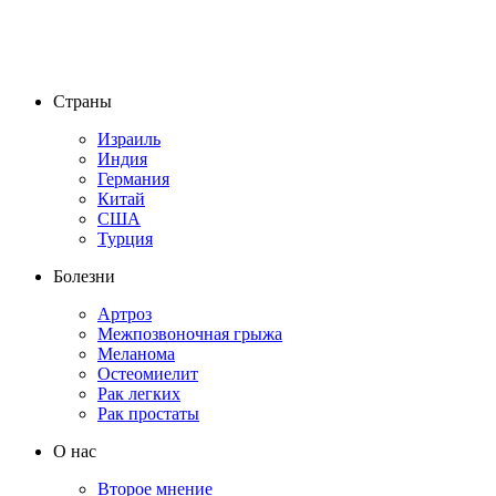
Страны
Израиль
Индия
Германия
Китай
США
Турция
Болезни
Артроз
Межпозвоночная грыжа
Меланома
Остеомиелит
Рак легких
Рак простаты
О нас
Второе мнение