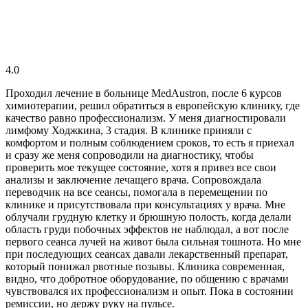
4.0
Проходил лечение в больнице MedAustron, после 6 курсов
химиотерапии, решил обратиться в европейскую клинику, где
качество равно профессионализм. У меня диагностировали
лимфому Ходжкина, 3 стадия. В клинике приняли с
комфортом и полным соблюдением сроков, то есть я приехал
и сразу же меня сопроводили на диагностику, чтобы
проверить мое текущее состояние, хотя я привез все свои
анализы и заключение лечащего врача. Сопровождала
переводчик на все сеансы, помогала в перемещении по
клинике и присутствовала при консультациях у врача. Мне
облучали грудную клетку и брюшную полость, когда делали
область груди побочных эффектов не наблюдал, а вот после
первого сеанса лучей на живот была сильная тошнота. Но мне
при последующих сеансах давали лекарственный препарат,
который понижал рвотные позывы. Клиника современная,
видно, что добротное оборудование, по общению с врачами
чувствовался их профессионализм и опыт. Пока в состоянии
ремиссии, но держу руку на пульсе.