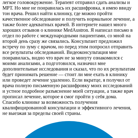
легкое головокружение. Терапевт отправил сдать анализы и
МРТ. Но мне не понравилась их расшифровка, я имею ввиду
тон врача. Решил найти клинику, где можно пройти
качественное обследование и получить нормальное лечение, а
также более адекватных врачей. В интернете нашел много
хороших отзывов о клинике MedAustron. Я написал письмо в
отдел по работе с международными пациентами, со мной на
второй день сразу же связались. Консультант предложил
встречу по зуму с врачом, но перед этим попросил отправить
все результаты обследований. Видеоконсультация мне
понравилась, видно что врач не за минуту ознакомился с
моими анализами, а подготовился, назначил мне
дополнительные исследования и сказал, что по их результатам
будет принимать решение — стоит ли мне ехать в клинику
или проведет лечение удаленно. Если вкратце, я получил от
врача полную письменную расшифровку моих исследований
и устное подробное разъяснение моей ситуации, а также врач
прописал лечение, которое я смог пройти у себя дома.
Спасибо клинике за возможность получения
квалифицированной консультации и эффективного лечения,
не выезжая за пределы своей страны.