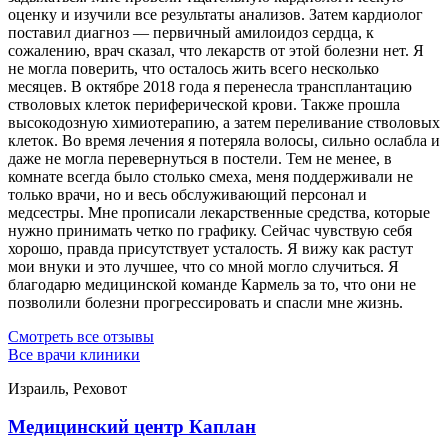
оценку и изучили все результаты анализов. Затем кардиолог
поставил диагноз — первичный амилоидоз сердца, к
сожалению, врач сказал, что лекарств от этой болезни нет. Я
не могла поверить, что осталось жить всего несколько
месяцев. В октябре 2018 года я перенесла трансплантацию
стволовых клеток периферической крови. Также прошла
высокодозную химиотерапию, а затем переливание стволовых
клеток. Во время лечения я потеряла волосы, сильно ослабла и
даже не могла перевернуться в постели. Тем не менее, в
комнате всегда было столько смеха, меня поддерживали не
только врачи, но и весь обслуживающий персонал и
медсестры. Мне прописали лекарственные средства, которые
нужно принимать четко по графику. Сейчас чувствую себя
хорошо, правда присутствует усталость. Я вижу как растут
мои внуки и это лучшее, что со мной могло случиться. Я
благодарю медицинской команде Кармель за то, что они не
позволили болезни прогрессировать и спасли мне жизнь.
Смотреть все отзывы
Все врачи клиники
Израиль, Реховот
Медицинский центр Каплан