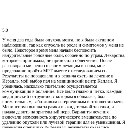
5.0
У меня два года была опухоль мозга, но я была активном
наблюдении, так как опухоль не росла и симптомов у меня не
было. Некоторое время меня начали беспокоить
изнурительные головные боли, особенно по утрам. Лекарства,
которые я принимала, не приносили облегчения. После
разговора о мигрени со своим лечащим врачом, мне
предложили пройти МРТ вместе с исследованием сна.
Результаты не порадовали и я решила ехать на лечение в
Израиль, мой выбор пал на медицинский центр Каплан. Я
убедилась, насколько тщательно осуществляется
коммуникация в больнице. Все было гладко и четко. Каждый
медицинский сотрудник, с которым я общалась, был
внимательным, заботливым и терпеливым в отношении меня.
Менингиома вышла за рамки выжидательной тактики, и
начала давить на зрительный нерв. Варианты лечения
включали возможность хирургического вмешательства по
удалению опухоли или лучевой терапии для ее уменьшения. Я
перенесла операцию 19 февраля, результаты оказались