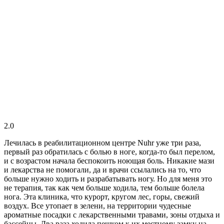
2.0
Лечилась в реабилитационном центре Nuhr уже три раза,
первый раз обратилась с болью в ноге, когда-то был перелом,
и с возрастом начала беспокоить ноющая боль. Никакие мази
и лекарства не помогали, да и врачи ссылались на то, что
больше нужно ходить и разрабатывать ногу. Но для меня это
не терапия, так как чем больше ходила, тем больше болела
нога. Эта клиника, что курорт, кругом лес, горы, свежий
воздух. Все утопает в зелени, на территории чудесные
ароматные посадки с лекарственными травами, зоны отдыха и
бассейны. Два раза ходила пешком к их местному замку на