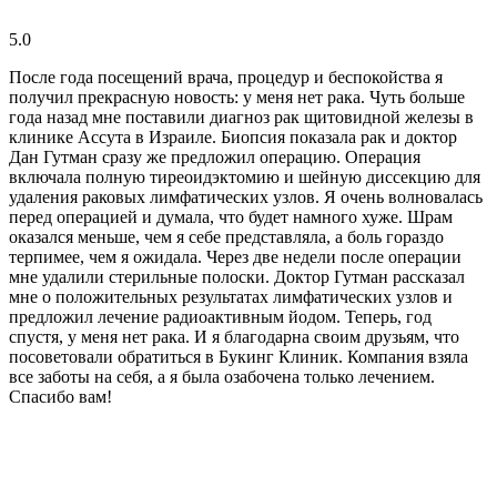
5.0
После года посещений врача, процедур и беспокойства я
получил прекрасную новость: у меня нет рака. Чуть больше
года назад мне поставили диагноз рак щитовидной железы в
клинике Ассута в Израиле. Биопсия показала рак и доктор
Дан Гутман сразу же предложил операцию. Операция
включала полную тиреоидэктомию и шейную диссекцию для
удаления раковых лимфатических узлов. Я очень волновалась
перед операцией и думала, что будет намного хуже. Шрам
оказался меньше, чем я себе представляла, а боль гораздо
терпимее, чем я ожидала. Через две недели после операции
мне удалили стерильные полоски. Доктор Гутман рассказал
мне о положительных результатах лимфатических узлов и
предложил лечение радиоактивным йодом. Теперь, год
спустя, у меня нет рака. И я благодарна своим друзьям, что
посоветовали обратиться в Букинг Клиник. Компания взяла
все заботы на себя, а я была озабочена только лечением.
Спасибо вам!