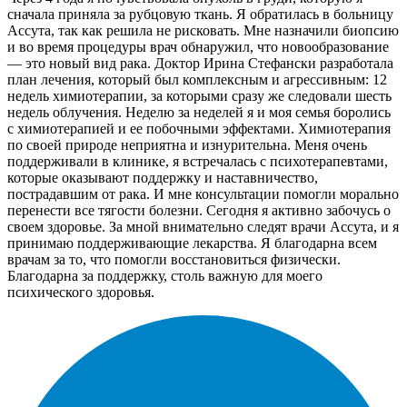
сначала приняла за рубцовую ткань. Я обратилась в больницу
Ассута, так как решила не рисковать. Мне назначили биопсию
и во время процедуры врач обнаружил, что новообразование
— это новый вид рака. Доктор Ирина Стефански разработала
план лечения, который был комплексным и агрессивным: 12
недель химиотерапии, за которыми сразу же следовали шесть
недель облучения. Неделю за неделей я и моя семья боролись
с химиотерапией и ее побочными эффектами. Химиотерапия
по своей природе неприятна и изнурительна. Меня очень
поддерживали в клинике, я встречалась с психотерапевтами,
которые оказывают поддержку и наставничество,
пострадавшим от рака. И мне консультации помогли морально
перенести все тягости болезни. Сегодня я активно забочусь о
своем здоровье. За мной внимательно следят врачи Ассута, и я
принимаю поддерживающие лекарства. Я благодарна всем
врачам за то, что помогли восстановиться физически.
Благодарна за поддержку, столь важную для моего
психического здоровья.