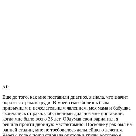
5.0
Еще до того, как мне поставили диагноз, я знала, что значит
бороться с раком груди. В моей семье болезнь была
привычным и нежелательным явлением, моя мама и бабушка
скончались от рака. Собственный диагноз мне поставили,
когда мне было всего 35 лет. Обдумав свои варианты, я
решила пройти двойную мастэктомию. Поскольку рак был на
ранней стадии, мне не требовалось дальнейшего лечения.
Через 4 года я почувствовала опухоль в груди, которую я