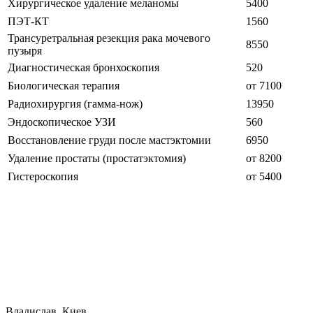
Хирургическое удаление меланомы
5400
ПЭТ-КТ
1560
Трансуретральная резекция рака мочевого
8550
пузыря
Диагностическая бронхоскопия
520
Биологическая терапия
от 7100
Радиохирургия (гамма-нож)
13950
Эндоскопическое УЗИ
560
Восстановление груди после мастэктомии
6950
Удаление простаты (простатэктомия)
от 8200
Гистероскопия
от 5400
Владислав, Киев