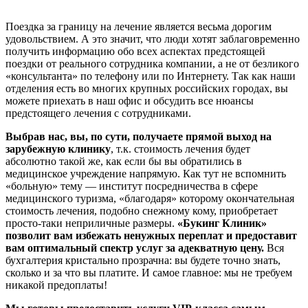
Поездка за границу на лечение является весьма дорогим
удовольствием. А это значит, что люди хотят заблаговременно
получить информацию обо всех аспектах предстоящей
поездки от реального сотрудника компании, а не от безликого
«консультанта» по телефону или по Интернету.
Так как наши
отделения есть во многих крупных российских городах, вы
можете приехать в наш офис и обсудить все нюансы
предстоящего лечения с сотрудниками
.
Выбрав нас, вы, по сути, получаете прямой выход на
зарубежную клинику
, т.к.
стоимость лечения будет
абсолютно такой же, как если бы вы обратились в
медицинское учреждение напрямую
. Как тут не вспомнить
«больную» тему — институт посредничества в сфере
медицинского туризма, «благодаря» которому окончательная
стоимость лечения, подобно снежному кому, приобретает
просто-таки неприличные размеры.
«Букинг Клиник»
позволит вам избежать ненужных переплат и предоставит
вам оптимальный спектр услуг за адекватную цену.
Вся
бухгалтерия кристально прозрачна: вы будете точно знать,
сколько и за что вы платите. И самое главное:
мы не требуем
никакой предоплаты!