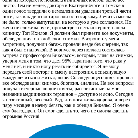
чисто. Тем не менее, доктора в Екатеринбурге и Томске в
один голос твердили о немедленном удалении третьей части
ноги, так как диагностировали остеосаркому. Лечить смысла
не было, только ампутация, на которую я уже согласился. Но
жена не сложила руки, просмотрела весь интернет, нашла
клинику Топ Ихилов. Я должен был привезти все документы,
обследования, стеклоблоки, снимки. В аэропорту меня
встретили, получили багаж, провели везде без очереди, так
как я был с палочкой. В корпусе через полчаса состоялась
встреча с профессором Бикельсом, который, глядя на снимки,
уверил меня в том, что дает 95% гарантии того, что рака у
меня нет, и никто ногу резать не собирается. Я не могу
передать свой восторг и смену настроения, вспыхнувшую
жажду лечиться и жить дальше. Со следующего дня я прошел
все обследования: снимки, биопсия, анализы. На все вопросы
получал исчерпывающие ответы, рассчитанные на мое
незнание медицинских терминов – доступно и ясно. Сегодня
я позитивный, веселый. Рад, что нога жива-здорова, и через
пару месяцев я начну бегать, как и обещал Бикельс. Я очень
ему благодарен. Он смог сделать то, чего не смогла сделать
огромная Россия!