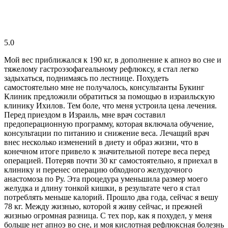
5.0
Мой вес приближался к 190 кг, в дополнение к апноэ во сне и
тяжелому гастроэзофагеальному рефлюксу, я стал легко
задыхаться, поднимаясь по лестнице. Похудеть
самостоятельно мне не получалось, консультанты Букинг
Клиник предложили обратиться за помощью в израильскую
клинику Ихилов. Тем боле, что меня устроила цена лечения.
Перед приездом в Израиль, мне врач составил
предоперационную программу, которая включала обучение,
консультации по питанию и снижение веса. Лечащий врач
внес несколько изменений в диету и образ жизни, что в
конечном итоге привело к значительной потере веса перед
операцией. Потеряв почти 30 кг самостоятельно, я приехал в
клинику и перенес операцию обходного желудочного
анастомоза по Ру. Эта процедура уменьшила размер моего
желудка и длину тонкой кишки, в результате чего я стал
потреблять меньше калорий. Прошло два года, сейчас я вешу
78 кг. Между жизнью, которой я живу сейчас, и прежней
жизнью огромная разница. С тех пор, как я похудел, у меня
больше нет апноэ во сне, и моя кислотная рефлюксная болезнь