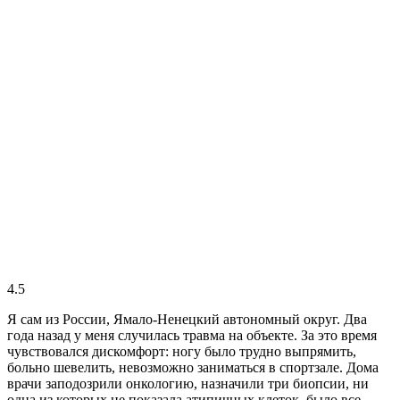
4.5
Я сам из России, Ямало-Ненецкий автономный округ. Два
года назад у меня случилась травма на объекте. За это время
чувствовался дискомфорт: ногу было трудно выпрямить,
больно шевелить, невозможно заниматься в спортзале. Дома
врачи заподозрили онкологию, назначили три биопсии, ни
одна из которых не показала атипичных клеток, было все