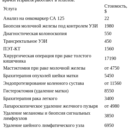
Стоимость,
Услуга
$
Анализ на онкомаркер СА 125
22
Биопсия молочной железы под контролем УЗИ
1980
Диагностическая колоноскопия
550
Трансректальное УЗИ
450
ПЭТ-КТ
1560
Хирургическая операция при раке толстого
17190
кишечника
Мастэктомия при раке молочной железы
от 4750
Брахитерапия опухолей шейки матки
5450
Эндопротезирование коленного сустава
от 11560
Гистерэктомия (удаление матки)
8550
Брахитерапия рака легкого
3400
Лапароскопическое удаление желчного пузыря
от 4980
Удаление меланомы и биопсия сигнальных
3850
лимфоузлов
Удаление шейного лимфатического узла
6950