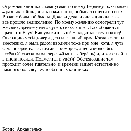
Огромная клиника с кампусами по всему Берлину, охватывает
4 разных района, и я, к сожалению, побывала почти во всех.
Врачи с большой буквы. Дочери делали операцию на глаза,
все прошло великолепно. По моему желанию осмотрели тут
же сына, зрение у него супер, сказала врач. Как общаются
врачи это Вауу! Как уважительно! Находят ко всем подход!
Операцию моей дочери делала главный врач. Когда везли на
анестезию, я была рядом вводили тоже при мне, хотя, я чуть
сама не брякнулась там же в обморок, анестазиолог был
весёлый) сказал мама, через 40 мин, заберёшь) иди кофе пей и
в инста посиди. Подмегнул и увёз))) Обследование там
проходит более тщательно, и времени займёт естественно
намного больше, чем в обычных клиниках.
Борис, Архангельск