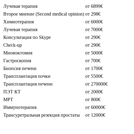
Лучевая терапия
от 6899€
Второе мнение (Second medical opinion)
от 298€
Химиотерапия
от 6000€
Лучевая терапия
от 7000€
Консультация по Skype
от 290€
Check-up
от 290€
Миомэктомия
от 5000€
Гастроскопия
от 700€
Биопсия печени
от 1700€
Трансплантация почки
от 5500€
Трансплантация печени
от 270000€
ПЭТ КТ
от 2000€
МРТ
от 800€
Иммунотерапия
от 60000€
Трансуретральная резекция простаты
от 12000€