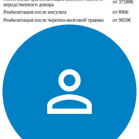
от 37588€
неродственного донора
Реабилитация после инсульта
от 896€
Реабилитация после черепно-мозговой травмы
от 9859€