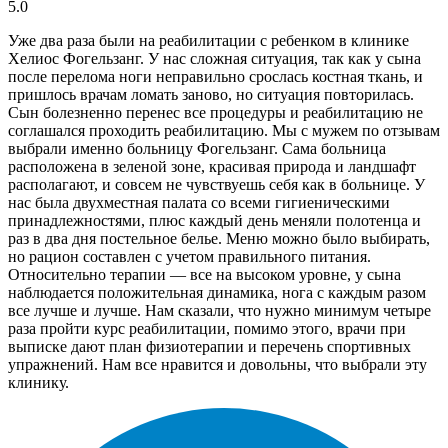
5.0
Уже два раза были на реабилитации с ребенком в клинике
Хелиос Фогельзанг. У нас сложная ситуация, так как у сына
после перелома ноги неправильно срослась костная ткань, и
пришлось врачам ломать заново, но ситуация повторилась.
Сын болезненно перенес все процедуры и реабилитацию не
соглашался проходить реабилитацию. Мы с мужем по отзывам
выбрали именно больницу Фогельзанг. Сама больница
расположена в зеленой зоне, красивая природа и ландшафт
располагают, и совсем не чувствуешь себя как в больнице. У
нас была двухместная палата со всеми гигиеническими
принадлежностями, плюс каждый день меняли полотенца и
раз в два дня постельное белье. Меню можно было выбирать,
но рацион составлен с учетом правильного питания.
Относительно терапии — все на высоком уровне, у сына
наблюдается положительная динамика, нога с каждым разом
все лучше и лучше. Нам сказали, что нужно минимум четыре
раза пройти курс реабилитации, помимо этого, врачи при
выписке дают план физиотерапии и перечень спортивных
упражнений. Нам все нравится и довольны, что выбрали эту
клинику.