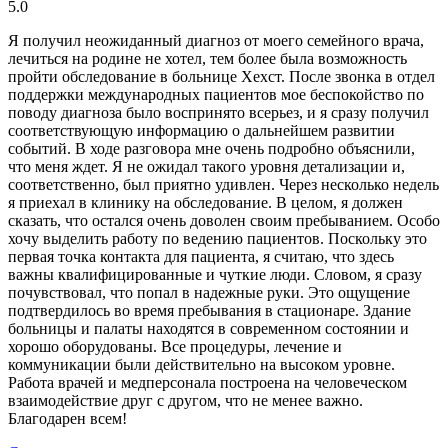
5.0
Я получил неожиданный диагноз от моего семейного врача,
лечиться на родине не хотел, тем более была возможность
пройти обследование в больнице Хехст. После звонка в отдел
поддержки международных пациентов мое беспокойство по
поводу диагноза было воспринято всерьез, и я сразу получил
соответствующую информацию о дальнейшем развитии
событий. В ходе разговора мне очень подробно объяснили,
что меня ждет. Я не ожидал такого уровня детализации и,
соответственно, был приятно удивлен. Через несколько недель
я приехал в клинику на обследование. В целом, я должен
сказать, что остался очень доволен своим пребыванием. Особо
хочу выделить работу по ведению пациентов. Поскольку это
первая точка контакта для пациента, я считаю, что здесь
важны квалифицированные и чуткие люди. Словом, я сразу
почувствовал, что попал в надежные руки. Это ощущение
подтвердилось во время пребывания в стационаре. Здание
больницы и палаты находятся в современном состоянии и
хорошо оборудованы. Все процедуры, лечение и
коммуникации были действительно на высоком уровне.
Работа врачей и медперсонала построена на человеческом
взаимодействие друг с другом, что не менее важно.
Благодарен всем!