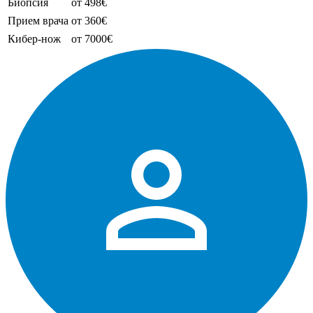
Биопсия
от 498€
Прием врача
от 360€
Кибер-нож
от 7000€