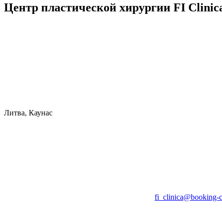
Центр пластической хирургии FI Clinic
Литва, Каунас
fi_clinica@booking-c