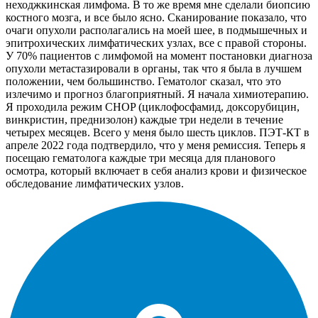
неходжкинская лимфома. В то же время мне сделали биопсию
костного мозга, и все было ясно. Сканирование показало, что
очаги опухоли располагались на моей шее, в подмышечных и
эпитрохических лимфатических узлах, все с правой стороны.
У 70% пациентов с лимфомой на момент постановки диагноза
опухоли метастазировали в органы, так что я была в лучшем
положении, чем большинство. Гематолог сказал, что это
излечимо и прогноз благоприятный. Я начала химиотерапию.
Я проходила режим CHOP (циклофосфамид, доксорубицин,
винкристин, преднизолон) каждые три недели в течение
четырех месяцев. Всего у меня было шесть циклов. ПЭТ-КТ в
апреле 2022 года подтвердило, что у меня ремиссия. Теперь я
посещаю гематолога каждые три месяца для планового
осмотра, который включает в себя анализ крови и физическое
обследование лимфатических узлов.