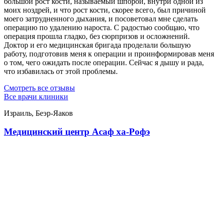
большой рост кости, называемый шпорой, внутри одной из
моих ноздрей, и что рост кости, скорее всего, был причиной
моего затрудненного дыхания, и посоветовал мне сделать
операцию по удалению нароста. С радостью сообщаю, что
операция прошла гладко, без сюрпризов и осложнений.
Доктор и его медицинская бригада проделали большую
работу, подготовив меня к операции и проинформировав меня
о том, чего ожидать после операции. Сейчас я дышу и рада,
что избавилась от этой проблемы.
Смотреть все отзывы
Все врачи клиники
Израиль, Беэр-Яаков
Медицинский центр Асаф ха-Рофэ