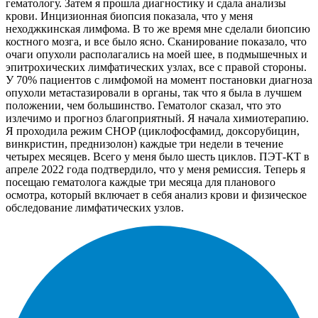
гематологу. Затем я прошла диагностику и сдала анализы
крови. Инцизионная биопсия показала, что у меня
неходжкинская лимфома. В то же время мне сделали биопсию
костного мозга, и все было ясно. Сканирование показало, что
очаги опухоли располагались на моей шее, в подмышечных и
эпитрохических лимфатических узлах, все с правой стороны.
У 70% пациентов с лимфомой на момент постановки диагноза
опухоли метастазировали в органы, так что я была в лучшем
положении, чем большинство. Гематолог сказал, что это
излечимо и прогноз благоприятный. Я начала химиотерапию.
Я проходила режим CHOP (циклофосфамид, доксорубицин,
винкристин, преднизолон) каждые три недели в течение
четырех месяцев. Всего у меня было шесть циклов. ПЭТ-КТ в
апреле 2022 года подтвердило, что у меня ремиссия. Теперь я
посещаю гематолога каждые три месяца для планового
осмотра, который включает в себя анализ крови и физическое
обследование лимфатических узлов.