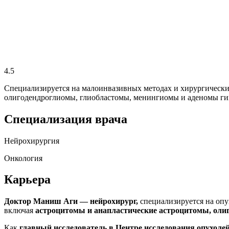
4.5
Специализируется на малоинвазивных методах и хирургически
олигодендроглиомы, глиобластомы, менингиомы и аденомы ги
Специализация врача
Нейрохирургия
Онкология
Карьера
Доктор Маниш Аги — нейрохирург,
специализируется на опу
включая
астроцитомы и анапластические астроцитомы, оли
Как
главный исследователь в Центре исследования опухоле