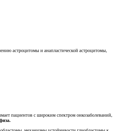
ечению астроцитомы и анапластической астроцитомы,
имает пациентов с широким спектром онкозаболеваний,
физа.
лиобластомы, механизмы устойчивости глиобластомы к