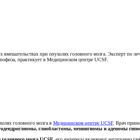
х вмешательствах при опухолях головного мозга. Эксперт по л
пофиза, практикует в Медицинском центре UCSF.
холях головного мозга в
Медицинском центре UCSF
. Врач прин
годендроглиомы, глиобластомы, менингиомы и аденомы гипо
й головного мозга UCSF
, его интересы включают ангиогенез г