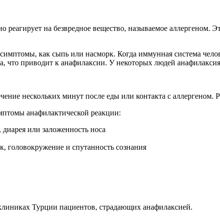
но реагирует на безвредное вещество, называемое аллергеном. Э
имптомы, как сыпь или насморк. Когда иммунная система челове
а, что приводит к анафилаксии. У некоторых людей анафилакси
ение нескольких минут после еды или контакта с аллергеном. Р
мптомы анафилактической реакции:
, диарея или заложенность носа
ок, головокружение и спутанность сознания
 клиниках Турции пациентов, страдающих анафилаксией.