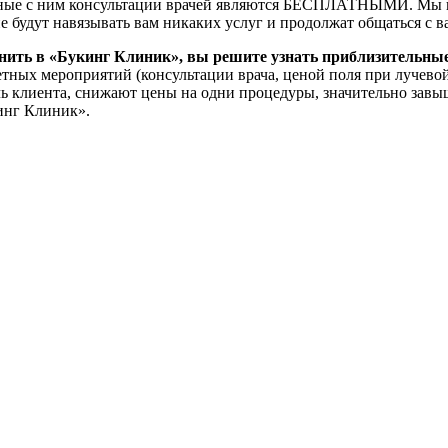
анные с ним консультации врачей являются БЕСПЛАТНЫМИ. Мы г
е будут навязывать вам никаких услуг и продолжат общаться с 
вонить в «Букинг Клиник», вы решите узнать приблизительны
етных мероприятий (консультации врача, ценой поля при лучевой
чь клиента, снижают цены на одни процедуры, значительно завыш
инг Клиник».