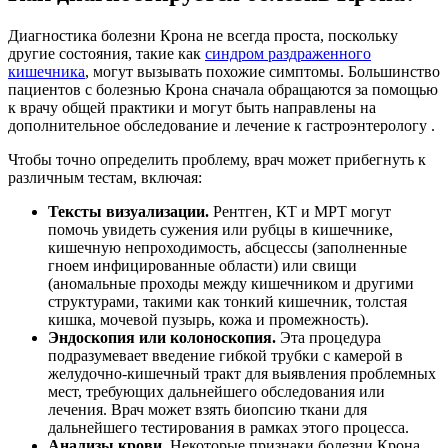
Диагностика болезни Крона не всегда проста, поскольку
другие состояния, такие как
синдром раздраженного
кишечника
, могут вызывать похожие симптомы. Большинство
пациентов с болезнью Крона сначала обращаются за помощью
к врачу общей практики и могут быть направлены на
дополнительное обследование и лечение к гастроэнтерологу .
Чтобы точно определить проблему, врач может прибегнуть к
различным тестам, включая:
Тексты визуализации.
Рентген, КТ и МРТ могут
помочь увидеть сужения или рубцы в кишечнике,
кишечную непроходимость, абсцессы (заполненные
гноем инфицированные области) или свищи
(аномальные проходы между кишечником и другими
структурами, такими как тонкий кишечник, толстая
кишка, мочевой пузырь, кожа и промежность).
Эндоскопия или колоноскопия.
Эта процедура
подразумевает введение гибкой трубки с камерой в
желудочно-кишечный тракт для выявления проблемных
мест, требующих дальнейшего обследования или
лечения. Врач может взять биопсию ткани для
дальнейшего тестирования в рамках этого процесса.
Анализы крови.
Некоторые признаки болезни Крона,