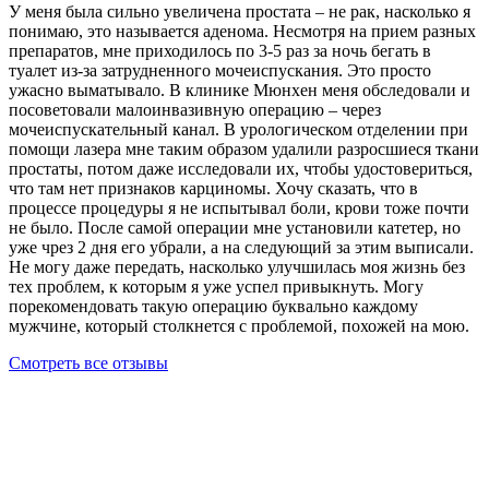
У меня была сильно увеличена простата – не рак, насколько я
понимаю, это называется аденома. Несмотря на прием разных
препаратов, мне приходилось по 3-5 раз за ночь бегать в
туалет из-за затрудненного мочеиспускания. Это просто
ужасно выматывало. В клинике Мюнхен меня обследовали и
посоветовали малоинвазивную операцию – через
мочеиспускательный канал. В урологическом отделении при
помощи лазера мне таким образом удалили разросшиеся ткани
простаты, потом даже исследовали их, чтобы удостовериться,
что там нет признаков карциномы. Хочу сказать, что в
процессе процедуры я не испытывал боли, крови тоже почти
не было. После самой операции мне установили катетер, но
уже чрез 2 дня его убрали, а на следующий за этим выписали.
Не могу даже передать, насколько улучшилась моя жизнь без
тех проблем, к которым я уже успел привыкнуть. Могу
порекомендовать такую операцию буквально каждому
мужчине, который столкнется с проблемой, похожей на мою.
Смотреть все отзывы