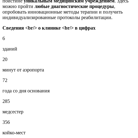
поистине
уникальным медицинским учреждением
. Здесь
можно пройти
любые диагностические процедуры
,
опробовать инновационные методы терапии и получить
индивидуализированные протоколы реабилитации.
Сведения <br/> о клинике <br/> в цифрах
6
зданий
20
минут от аэропорта
72
года со дня основания
285
медсестер
356
койко-мест