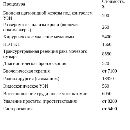
Стоимость,
Процедура
$
Биопсия щитовидной железы под контролем
590
УЗИ
Развернутые анализы крови (включая
260
онкомаркеры)
Хирургическое удаление меланомы
5400
ПЭТ-КТ
1560
Трансуретральная резекция рака мочевого
8550
пузыря
Диагностическая бронхоскопия
520
Биологическая терапия
от 7100
Радиохирургия (гамма-нож)
13950
Эндоскопическое УЗИ
560
Восстановление груди после мастэктомии
6950
Удаление простаты (простатэктомия)
от 8200
Гистероскопия
от 5400