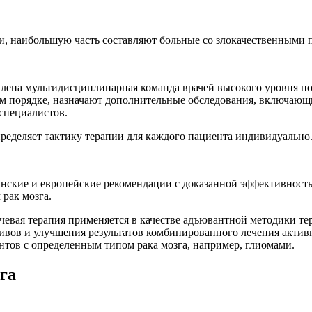
, наибольшую часть составляют больные со злокачественными п
лена мультидисциплинарная команда врачей высокого уровня по
ном порядке, назначают дополнительные обследования, включающ
специалистов.
еделяет тактику терапии для каждого пациента индивидуально
нские и европейские рекомендации с доказанной эффективност
рак мозга.
евая терапия применяется в качестве адъювантной методики те
дивов и улучшения результатов комбинированного лечения акти
нтов с определенным типом рака мозга, например, глиомами.
га