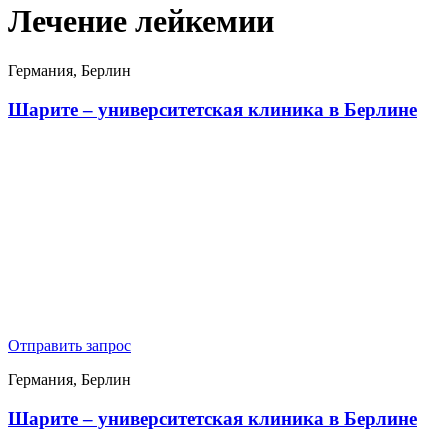
Лечение лейкемии
Германия, Берлин
Шарите – университетская клиника в Берлине
Отправить запрос
Германия, Берлин
Шарите – университетская клиника в Берлине