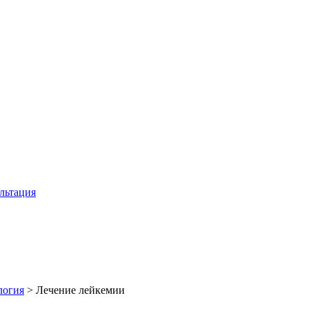
льтация
логия
>
Лечение лейкемии