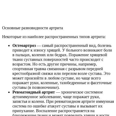
Основные разновидности артрита
Некоторые из наиболее распространенных типов артрита:
Остеоартроз
— самый распространенный вид, болезнь
приводит к износу хрящей. У больного возникают боли
в пальцах, коленях или бедрах. Поражение хрящевой
ткани суставных поверхностей часто происходит с
возрастом. Но есть другие причины, например,
спортивная травма связанная с разрывом передней
крестообразной связки или перелом возле сустава. Это
может произойти в любом суставе, но чаще всего
поражает руки, коленные, тазобедренные и фасеточные
суставы (в позвоночнике).
Ревматоидный артрит
— хроническое системное
аутоиммунное заболевание, чаще поражает руки,
запястья и колени. При ревматоидном артрите иммунная
система по ошибке атакует суставы и вызывает их
припухание. Воспаление распространяется на
близлежащие ткани и может повредить хрящи и кости.