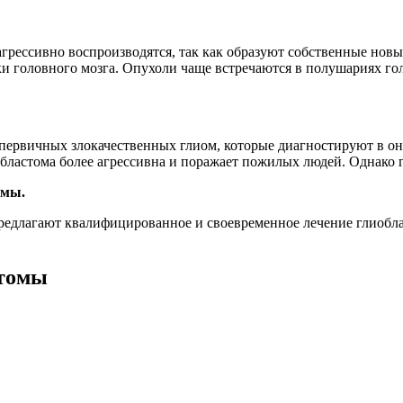
агрессивно воспроизводятся, так как образуют собственные нов
и головного мозга. Опухоли чаще встречаются в полушариях гол
 первичных злокачественных глиом, которые диагностируют в о
бластома более агрессивна и поражает пожилых людей. Однако г
омы.
предлагают квалифицированное и своевременное лечение глиобл
стомы