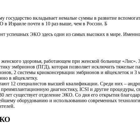
ому государство вкладывает немалые суммы в развитие вспомог
в Израиле почти в 10 раз выше, чем в России. Б
ент успешных ЭКО здесь один из самых высоких в мире. Именно
женского здоровья, работающем при женской больнице «Лис». 
ику эмбрионов (ПГД), которая позволяет исключить тяжелые пат
рионов, 2 системы криоконсервации эмбрионов и яйцеклеток и 
нно в яйцеклетку.
ют 12 специалистов высшей квалификации. Среди них – андрол
преимплантационную диагностику, ICSI и другие процедуры, с
0 лет существует отделение ЭКО. Со дня его открытия благода
овейшему оборудованию и использованию современных технологи
ителей.
ЭКО