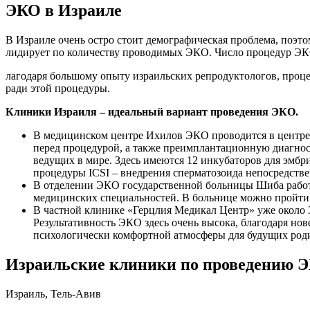
ЭКО в Израиле
В Израиле очень остро стоит демографическая проблема, поэт
лидирует по количеству проводимых ЭКО. Число процедур ЭКО 
лагодаря большому опыту израильских репродуктологов, проц
ради этой процедуры.
Клиники Израиля – идеальный вариант проведения ЭКО.
В медицинском центре Ихилов ЭКО проводится в центре 
перед процедурой, а также преимплантационную диагност
ведущих в мире. Здесь имеются 12 инкубаторов для эмб
процедуры ICSI – внедрения сперматозоида непосредстве
В отделении ЭКО государственной больницы Шиба работа
медицинских специальностей. В больнице можно пройти 
В частной клинике «Герцлия Медикал Центр» уже около 3
Результативность ЭКО здесь очень высока, благодаря н
психологически комфортной атмосферы для будущих род
Израильские клиники по проведению 
Израиль, Тель-Авив