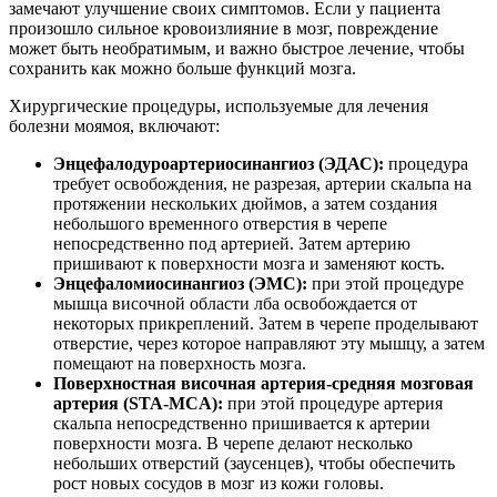
замечают улучшение своих симптомов. Если у пациента
произошло сильное кровоизлияние в мозг, повреждение
может быть необратимым, и важно быстрое лечение, чтобы
сохранить как можно больше функций мозга.
Хирургические процедуры, используемые для лечения
болезни моямоя, включают:
Энцефалодуроартериосинангиоз (ЭДАС):
процедура
требует освобождения, не разрезая, артерии скальпа на
протяжении нескольких дюймов, а затем создания
небольшого временного отверстия в черепе
непосредственно под артерией. Затем артерию
пришивают к поверхности мозга и заменяют кость.
Энцефаломиосинангиоз (ЭМС):
при этой процедуре
мышца височной области лба освобождается от
некоторых прикреплений. Затем в черепе проделывают
отверстие, через которое направляют эту мышцу, а затем
помещают на поверхность мозга.
Поверхностная височная артерия-средняя мозговая
артерия (STA-MCA):
при этой процедуре артерия
скальпа непосредственно пришивается к артерии
поверхности мозга. В черепе делают несколько
небольших отверстий (заусенцев), чтобы обеспечить
рост новых сосудов в мозг из кожи головы.