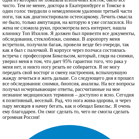
чисто. Тем не менее, доктора в Екатеринбурге и Томске в
один голос твердили о немедленном удалении третьей части
ноги, так как диагностировали остеосаркому. Лечить смысла
не было, только ампутация, на которую я уже согласился. Но
жена не сложила руки, просмотрела весь интернет, нашла
клинику Топ Ихилов. Я должен был привезти все документы,
обследования, стеклоблоки, снимки. В аэропорту меня
встретили, получили багаж, провели везде без очереди, так
как я был с палочкой. В корпусе через полчаса состоялась
встреча с профессором Бикельсом, который, глядя на снимки,
уверил меня в том, что дает 95% гарантии того, что рака у
меня нет, и никто ногу резать не собирается. Я не могу
передать свой восторг и смену настроения, вспыхнувшую
жажду лечиться и жить дальше. Со следующего дня я прошел
все обследования: снимки, биопсия, анализы. На все вопросы
получал исчерпывающие ответы, рассчитанные на мое
незнание медицинских терминов – доступно и ясно. Сегодня
я позитивный, веселый. Рад, что нога жива-здорова, и через
пару месяцев я начну бегать, как и обещал Бикельс. Я очень
ему благодарен. Он смог сделать то, чего не смогла сделать
огромная Россия!