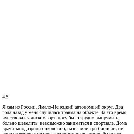
4.5
Я сам из России, Ямало-Ненецкий автономный округ. Два
года назад у меня случилась травма на объекте. За это время
чувствовался дискомфорт: ногу было трудно выпрямить,
больно шевелить, невозможно заниматься в спортзале. Дома
врачи заподозрили онкологию, назначили три биопсии, ни
одна из которых не показала атипичных клеток, было все