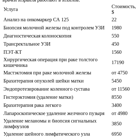
Стоимость,
Услуга
$
Анализ на онкомаркер СА 125
22
Биопсия молочной железы под контролем УЗИ
1980
Диагностическая колоноскопия
550
Трансректальное УЗИ
450
ПЭТ-КТ
1560
Хирургическая операция при раке толстого
17190
кишечника
Мастэктомия при раке молочной железы
от 4750
Брахитерапия опухолей шейки матки
5450
Эндопротезирование коленного сустава
от 11560
Гистерэктомия (удаление матки)
8550
Брахитерапия рака легкого
3400
Лапароскопическое удаление желчного пузыря
от 4980
Удаление меланомы и биопсия сигнальных
3850
лимфоузлов
Удаление шейного лимфатического узла
6950