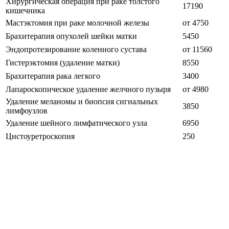
Хирургическая операция при раке толстого
17190
кишечника
Мастэктомия при раке молочной железы
от 4750
Брахитерапия опухолей шейки матки
5450
Эндопротезирование коленного сустава
от 11560
Гистерэктомия (удаление матки)
8550
Брахитерапия рака легкого
3400
Лапароскопическое удаление желчного пузыря
от 4980
Удаление меланомы и биопсия сигнальных
3850
лимфоузлов
Удаление шейного лимфатического узла
6950
Цистоуретроскопия
250