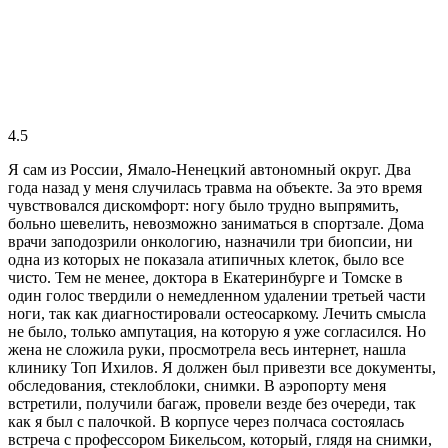
4.5
Я сам из России, Ямало-Ненецкий автономный округ. Два
года назад у меня случилась травма на объекте. За это время
чувствовался дискомфорт: ногу было трудно выпрямить,
больно шевелить, невозможно заниматься в спортзале. Дома
врачи заподозрили онкологию, назначили три биопсии, ни
одна из которых не показала атипичных клеток, было все
чисто. Тем не менее, доктора в Екатеринбурге и Томске в
один голос твердили о немедленном удалении третьей части
ноги, так как диагностировали остеосаркому. Лечить смысла
не было, только ампутация, на которую я уже согласился. Но
жена не сложила руки, просмотрела весь интернет, нашла
клинику Топ Ихилов. Я должен был привезти все документы,
обследования, стеклоблоки, снимки. В аэропорту меня
встретили, получили багаж, провели везде без очереди, так
как я был с палочкой. В корпусе через полчаса состоялась
встреча с профессором Бикельсом, который, глядя на снимки,