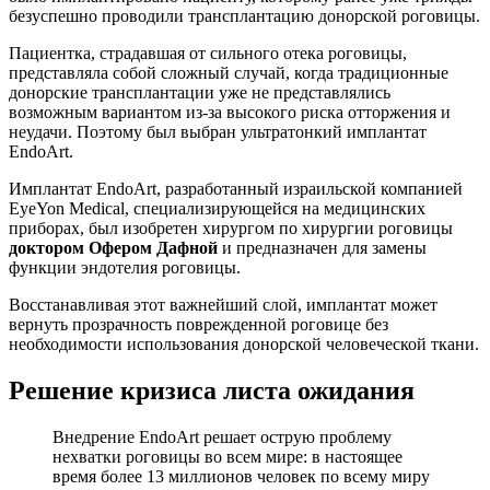
безуспешно проводили трансплантацию донорской роговицы.
Пациентка, страдавшая от сильного отека роговицы,
представляла собой сложный случай, когда традиционные
донорские трансплантации уже не представлялись
возможным вариантом из-за высокого риска отторжения и
неудачи. Поэтому был выбран ультратонкий имплантат
EndoArt.
Имплантат EndoArt, разработанный израильской компанией
EyeYon Medical, специализирующейся на медицинских
приборах, был изобретен хирургом по хирургии роговицы
доктором Офером Дафной
и предназначен для замены
функции эндотелия роговицы.
Восстанавливая этот важнейший слой, имплантат может
вернуть прозрачность поврежденной роговице без
необходимости использования донорской человеческой ткани.
Решение кризиса листа ожидания
Внедрение EndoArt решает острую проблему
нехватки роговицы во всем мире: в настоящее
время более 13 миллионов человек по всему миру