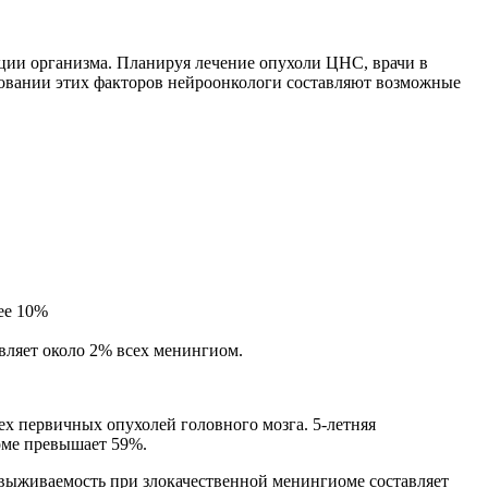
ции организма. Планируя лечение опухоли ЦНС, врачи в
новании этих факторов нейроонкологи составляют возможные
ее 10%
вляет около 2% всех менингиом.
х первичных опухолей головного мозга. 5-летняя
оме превышает 59%.
я выживаемость при злокачественной менингиоме составляет