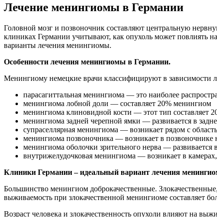
Лечение менингиомы в Германии
Головной мозг и позвоночник составляют центральную нервну
клиниках Германии учитывают, как опухоль может повлиять н
варианты лечения менингиомы.
Особенности лечения менингиомы в Германии.
Менингиому немецкие врачи классифицируют в зависимости 
парасагиттальная менингиома — это наиболее распростр
менингиома лобной доли — составляет 20% менингиом
менингиома клиновидной кости — этот тип составляет 2
менингиома задней черепной ямки — развивается в задне
супраселлярная менингиома — возникает рядом с областью
менингиома позвоночника — возникает в позвоночнике на
менингиома оболочки зрительного нерва — развивается в
внутрижелудочковая менингиома — возникает в камерах, 
Клиники Германии – идеальный вариант лечения менинги
Большинство менингиом доброкачественные. Злокачественные, 
выживаемость при злокачественной менингиоме составляет бо
Возраст человека и злокачественность опухоли влияют на выж