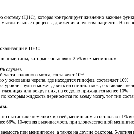
ю систему (ЦНС), которая контролирует жизненно-важные функ
а мыслительные процессы, движения и чувства пациента. На ос
локализации в ЦНС:
аненные типы, которые составляют 25% всех менингиом
0% случаев
й части головного мозга, составляет 10%
 у основания черепа, где находится гипофиз, составляет 10%
 уровне груди и может давить на спинной мозг, составляет мен
 глазницах или вокруг них, на ее долю приходится менее 10%
по которым жидкость переносится по всему мозгу, тот тип соста
омы.
по статистике немецких врачей, менингиомы составляют 1% все
лее 66%. 10-летняя выживаемость при злокачественной менинги
иваемость при менингиоме, а также на другие факторы. 5-летня