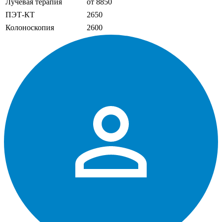
Лучевая терапия
от 8850
ПЭТ-КТ
2650
Колоноскопия
2600