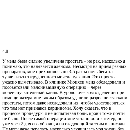
4.8
У меня была сильно увеличена простата – не рак, насколько я
понимаю, это называется аденома. Несмотря на прием разных
препаратов, мне приходилось по 3-5 раз за ночь бегать в
туалет из-за затрудненного мочеиспускания. Это просто
ужасно выматывало. В клинике Мюнхен меня обследовали и
посоветовали малоинвазивную операцию – через
мочеиспускательный канал. В урологическом отделении при
помощи лазера мне таким образом удалили разросшиеся ткани
простаты, потом даже исследовали их, чтобы удостовериться,
что там нет признаков карциномы. Хочу сказать, что в
процессе процедуры я не испытывал боли, крови тоже почти
не было. После самой операции мне установили катетер, но
уже чрез 2 дня его убрали, а на следующий за этим выписали.
Не могу даже передать, насколько улучшилась моя жизнь без