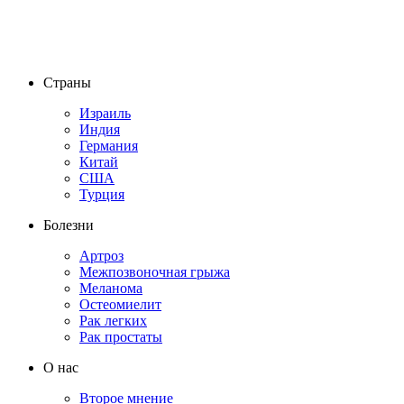
Страны
Израиль
Индия
Германия
Китай
США
Турция
Болезни
Артроз
Межпозвоночная грыжа
Меланома
Остеомиелит
Рак легких
Рак простаты
О нас
Второе мнение