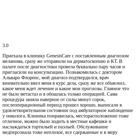
3.0
Приехала в клинику GenesisСare с поставленным диагнозом
меланома, сразу же отправили на дерматоскопию и КТ. В
палате после диагностики провела буквально пару часов и
пригласили на консультацию. Познакомилась с доктором
Альваро Флоренс, мой диагноз подтвердился, врач
внимательно ввел меня в курс дела, сразу же все объяснил,
какое меня ждет лечение и какие мои прогнозы. Главное что
не было метастаз и я обошлась только операцией. Сама
процедура заняла наверное от силы минут сорок,
послеоперационный период прошел хорошо, выписали в
удовлетворительном состоянии под амбулаторное наблюдение
у онколога. Клиника понравилась, месторасположение тоже
отличное, можно было ходить в местные кафешки и
наслаждаться тортильей и паэльей. Обслуживание
медперсонала тоже неплохое, все сдержанные и в меру