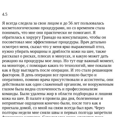
4.5
Я всегда следила за свои лицом и до 56 лет пользовалась
косметологическими процедурами, но со временем стала
понимать, что мне они практически не помогают. Я
обратилась к хирургу Гранадо на консультацию, чтобы он
посоветовал мне эффективные процедуры. Врач детально
осмотрел меня, сказал что у меня ярко выраженный птоз,
нужно убирать морщины и дряблости кожи на шее, также
рассказал о рисках, плюсах и минусах, и какую может дать
реакцию на процедуры мое лицо. Но тут еще важный момент,
на мониторе, с помощью каких-то технологий, мне показали
как я буду выглядеть после операции. И это стало решающим
фактором. В день операции все произошло быстро и
оперативно, помимо врача присутствовали и ассистенты, они
действовали как один слаженный организм, не вооруженным
глазом была видна сплоченность и профессионализм
команды. Были удалены жир в области подбородка и лишняя
кожа на шее. В палате я провела два дня, болезненные и
неприятные ощущения конечно были, после того как я
приехала домой, со мной на связи всегда был врач. Через
полторы недели мне сняли швы и первых полгода запретили